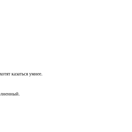
отят казаться умнее.
олненный.