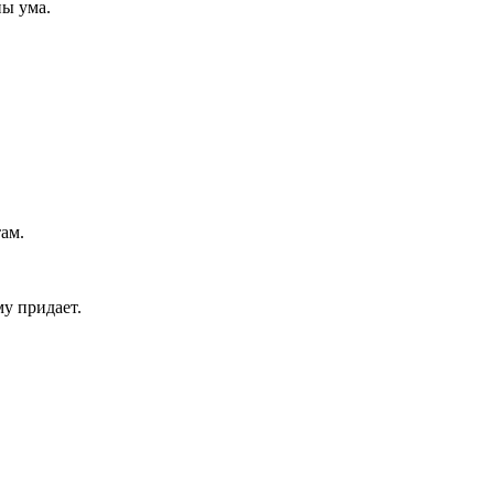
ны ума.
там.
му придает.