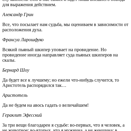
для выражения действием.
Александр Грин
Все, что посылает нам судьба, мы оцениваем в зависимости от
расположения духа.
Франсуа Ларошфуко
Всякий пьяный шкипер уповает на провидение. Но
провидение иногда направляет суда пьяных шкиперов на
скалы.
Бернард Шоу
Да будет все к лучшему; но ежели что-нибудь случится, то
Аристотель распорядился так…
Аристотель
Да не будем на авось гадать о величайшем!
Гераклит Эфесский
За три вещи благодарен я судьбе: во-первых, что я человек, а
не животное; во-вторых, что я мужчина, а не женщина; в