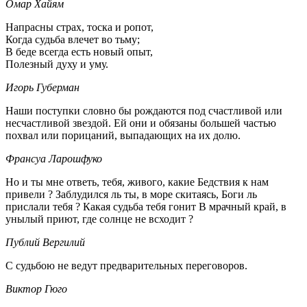
Омар Хайям
Напрасны страх, тоска и ропот,
Когда судьба влечет во тьму;
В беде всегда есть новый опыт,
Полезный духу и уму.
Игорь Губерман
Наши поступки словно бы рождаются под счастливой или
несчастливой звездой. Ей они и обязаны большей частью
похвал или порицаний, выпадающих на их долю.
Франсуа Ларошфуко
Но и ты мне ответь, тебя, живого, какие Бедствия к нам
привели ? Заблудился ль ты, в море скитаясь, Боги ль
прислали тебя ? Какая судьба тебя гонит В мрачный край, в
унылый приют, где солнце не всходит ?
Публий Вергилий
С судьбою не ведут предварительных переговоров.
Виктор Гюго