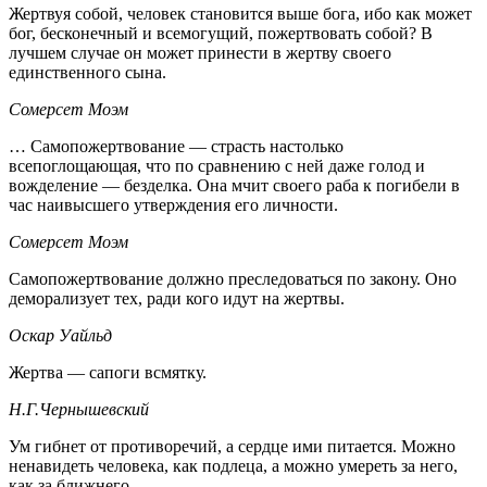
Жертвуя собой, человек становится выше бога, ибо как может
бог, бесконечный и всемогущий, пожертвовать собой? В
лучшем случае он может принести в жертву своего
единственного сына.
Сомерсет Моэм
… Самопожертвование — страсть настолько
всепоглощающая, что по сравнению с ней даже голод и
вожделение — безделка. Она мчит своего раба к погибели в
час наивысшего утверждения его личности.
Сомерсет Моэм
Самопожертвование должно преследоваться по закону. Оно
деморализует тех, ради кого идут на жертвы.
Оскар Уайльд
Жертва — сапоги всмятку.
Н.Г.Чернышевский
Ум гибнет от противоречий, а сердце ими питается. Можно
ненавидеть человека, как подлеца, а можно умереть за него,
как за ближнего.