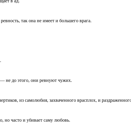
щает в ад.
ревность, так она не имеет и большего врага.
.
 не до этого, они ревнуют чужих.
чертиков, из самолюбия, захваченного врасплох, и раздраженног
о, но часто и убивает саму любовь.