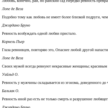
Любовь, конечно, рай, но райский сад Нередко ревность превра
Лопе де Вега
Подобно тому как любовь не имеет более близкой подруги, чем 
Джордано Бруно
Ревность возбуждать одной любви пристало.
Корнель Пьер
Глаза ревнивцев, повторяю это, Опаснее любой другой напасти
Лопе де Вега
Своих мужей всегда ревнуют некрасивые женщины; красивым —
Уайльд О.
Ревность у мужчины складывается из эгоизма, доведенного до 
Бальзак О.
Ревность иной раз есть не только смерть и разрушение любящег
Джордано Бруно