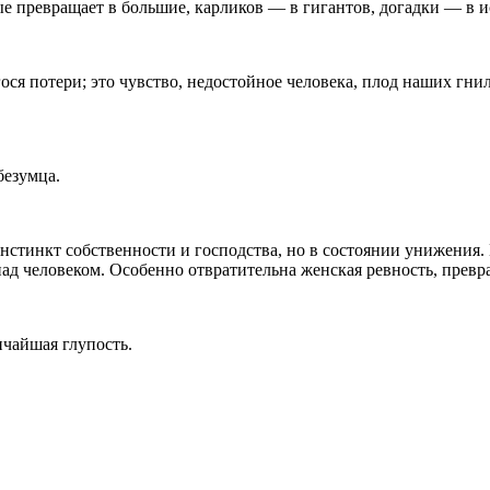
е превращает в большие, карликов — в гигантов, догадки — в и
ося потери; это чувство, недостойное человека, плод наших гни
безумца.
 инстинкт собственности и господства, но в состоянии унижения
 над человеком. Особенно отвратительна женская ревность, пре
ичайшая глупость.