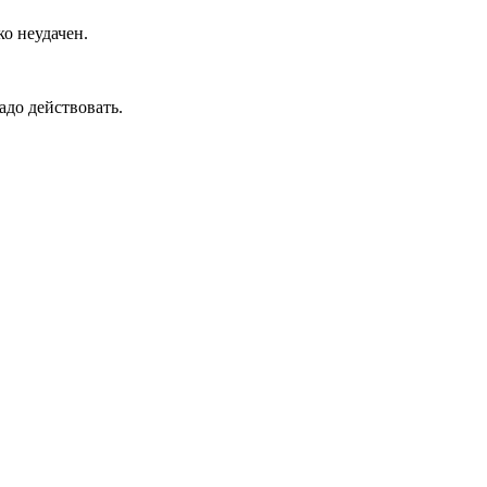
ко неудачен.
до действовать.